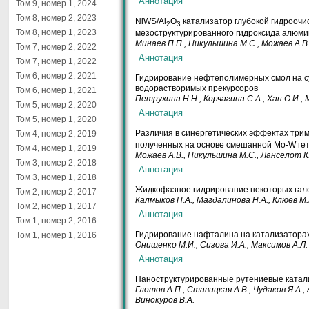
Том 9, номер 1, 2024
Том 8, номер 2, 2023
NiWS/Al
O
катализатор глубокой гидроочи
2
3
Том 8, номер 1, 2023
мезоструктурированного гидроксида алюм
Минаев
П.П.
, Никульшина
М.С.
, Можаев
А.В
Том 7, номер 2, 2022
Том 7, номер 1, 2022
Том 6, номер 2, 2021
Гидрирование нефтеполимерных смол на с
водорастворимых прекурсоров
Том 6, номер 1, 2021
Петрухина
Н.Н.
, Корчагина
С.А.
, Хан
О.И.
,
Том 5, номер 2, 2020
Том 5, номер 1, 2020
Различия в синергетических эффектах три
Том 4, номер 2, 2019
полученных на основе смешанной Mo-W ге
Том 4, номер 1, 2019
Можаев
А.В.
, Никульшина
М.С.
, Ланселот
К
Том 3, номер 2, 2018
Том 3, номер 1, 2018
Жидкофазное гидрирование некоторых гал
Том 2, номер 2, 2017
Калмыков
П.А.
, Магдалинова
Н.А.
, Клюев
М.
Том 2, номер 1, 2017
Том 1, номер 2, 2016
Гидрирование нафталина на катализатора
Том 1, номер 1, 2016
Онищенко
М.И.
, Сизова
И.А.
, Максимов
А.Л.
Наноструктурированные рутениевые катал
Глотов
А.П.
, Ставицкая
А.В.
, Чудаков
Я.А.
,
Винокуров
В.А.