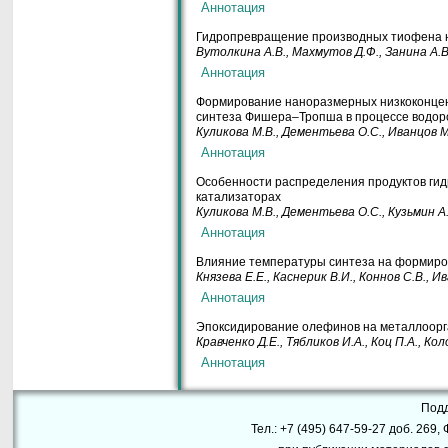
Гидропревращение производных тиофена н
Вутолкина
А.В.
, Махмутов
Д.Ф.
, Занина
А.В
Формирование наноразмерных низкоконцен
синтеза Фишера–Тропша в процессе водор
Куликова
М.В.
, Дементьева
О.С.
, Иванцов
М
Особенности распределения продуктов ги
катализаторах
Куликова
М.В.
,
Дементьева
О.С.
,
Кузьмин
А
Влияние температуры синтеза на формиро
Князева
Е.Е.
, Каснерик
В.И.
, Коннов
С.В.
, И
Эпоксидирование олефинов на металлоорг
Кравченко
Д.Е.
, Тябликов
И.А.
, Коц
П.А.
, Ко
Под
Тел.: +7 (495) 647-59-27 доб. 269, 