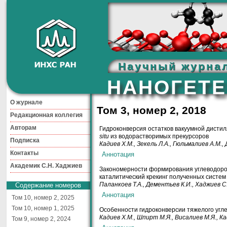
Научный журна
НАНОГЕТЕ
О журнале
Том 3, номер 2, 2018
Редакционная коллегия
Авторам
Гидроконверсия остатков вакуумной дисти
situ
из водорастворимых прекурсоров
Подписка
Кадиев
Х.М.
, Зекель
Л.А.
, Гюльмалиев
А.М.
,
Контакты
Академик С.Н. Хаджиев
Закономерности формирования углеводоро
каталитический крекинг полученных систем
Паланкоев
Т.А.
, Дементьев
К.И.
, Хаджиев
С
Содержание номеров
Том 10, номер 2, 2025
Том 10, номер 1, 2025
Особенности гидроконверсии тяжелого уг
Кадиев
Х.М.
, Шпирт
М.Я.
, Висалиев
М.Я.
, К
Том 9, номер 2, 2024